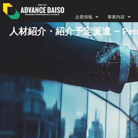
内
容
企業情報
事業内容
を
人材紹介・紹介予定派遣 — Permanent
ス
キ
ッ
プ