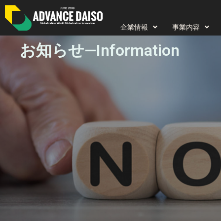
内
容
企業情報
事業内容
を
お知らせ—Information
ス
キ
ッ
プ