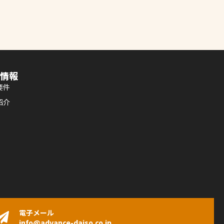
情報
要件
紹介
電子メール
info@advance-daiso.co.jp