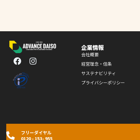
企業情報
F
I
会社概要
a
n
経営理念・信条
c
s
サステナビリティ
e
t
プライバシーポリシー
b
a
o
g
o
r
k
a
m
フリーダイヤル
0120 - 153- 955