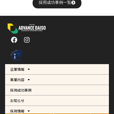
採用成功事例一覧
F
I
a
n
c
s
e
t
b
a
o
g
企業情報
o
r
k
a
事業内容
m
採用成功事例
お知らせ
採用情報