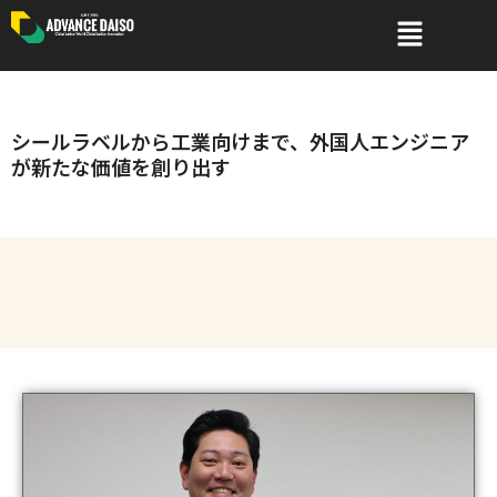
内
メ
ニ
容
ュ
を
ー
ス
シールラベルから工業向けまで、外国人エンジニア
キ
が新たな価値を創り出す
ッ
プ