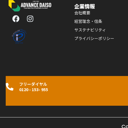
企業情報
F
I
会社概要
a
n
経営理念・信条
c
s
サステナビリティ
e
t
プライバシーポリシー
b
a
o
g
o
r
k
a
m
フリーダイヤル
0120 - 153- 955
Co