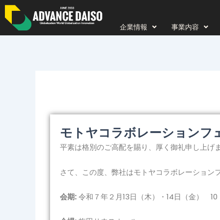
内
容
企業情報
事業内容
を
ス
キ
ッ
プ
モトヤコラボレーションフェ
平素は格別のご高配を賜り、厚く御礼申し上げ
さて、この度、弊社はモトヤコラボレーションフ
会期:
令和７年２月13日（木）・14日（金） 10：