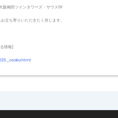
 大阪梅田ツインタワーズ・サウス11F
へお立ち寄りいただきたく存じます。
る情報]
025_osaka.html