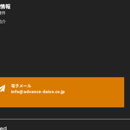
情報
要件
紹介
電子メール
info@advance-daiso.co.jp
ved